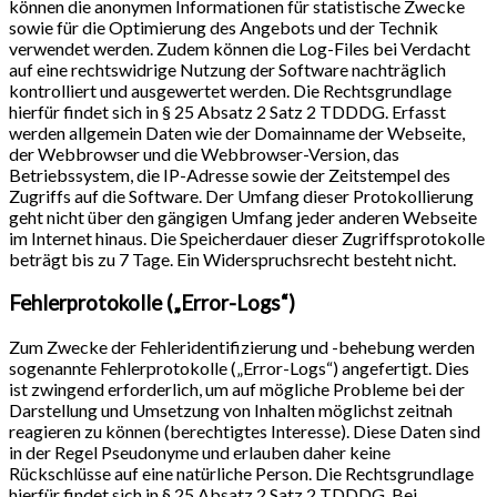
können die anonymen Informationen für statistische Zwecke
sowie für die Optimierung des Angebots und der Technik
verwendet werden. Zudem können die Log-Files bei Verdacht
auf eine rechtswidrige Nutzung der Software nachträglich
kontrolliert und ausgewertet werden. Die Rechtsgrundlage
hierfür findet sich in § 25 Absatz 2 Satz 2 TDDDG. Erfasst
werden allgemein Daten wie der Domainname der Webseite,
der Webbrowser und die Webbrowser-Version, das
Betriebssystem, die IP-Adresse sowie der Zeitstempel des
Zugriffs auf die Software. Der Umfang dieser Protokollierung
geht nicht über den gängigen Umfang jeder anderen Webseite
im Internet hinaus. Die Speicherdauer dieser Zugriffsprotokolle
beträgt bis zu 7 Tage. Ein Widerspruchsrecht besteht nicht.
Fehlerprotokolle („Error-Logs“)
Zum Zwecke der Fehleridentifizierung und -behebung werden
sogenannte Fehlerprotokolle („Error-Logs“) angefertigt. Dies
ist zwingend erforderlich, um auf mögliche Probleme bei der
Darstellung und Umsetzung von Inhalten möglichst zeitnah
reagieren zu können (berechtigtes Interesse). Diese Daten sind
in der Regel Pseudonyme und erlauben daher keine
Rückschlüsse auf eine natürliche Person. Die Rechtsgrundlage
hierfür findet sich in § 25 Absatz 2 Satz 2 TDDDG. Bei